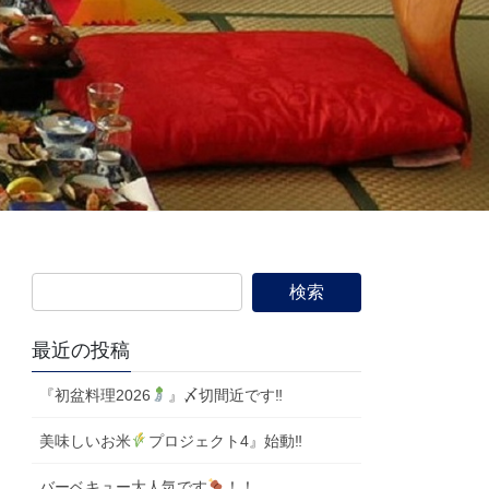
最近の投稿
『初盆料理2026
』〆切間近です‼
美味しいお米
プロジェクト4』始動‼
バーベキュー大人気です
！！