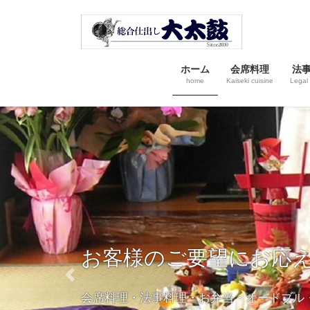
コ
ナ
ン
ビ
テ
ゲ
ン
ー
ホーム
会席料理
法
ツ
シ
home
Kaiseki cuisine
Legal 
へ
ョ
ス
ン
キ
に
ッ
移
プ
動
お客様のご要望にお応
Previous
会席料理・法事料理・お弁当・オードブル・