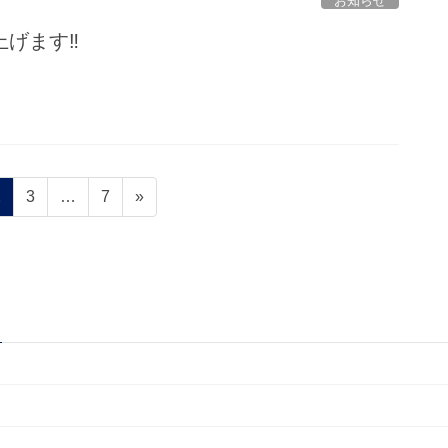
お知らせ
上げます‼
固
固
固
2
3
…
7
»
定
定
定
ペ
ペ
ペ
ー
ー
ー
ジ
ジ
ジ