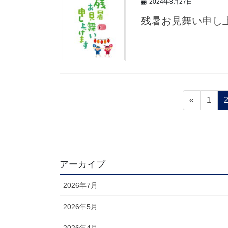
2024年8月27日
残暑お見舞い申し
投
固
«
1
稿
定
ペ
の
ー
ペ
ジ
ー
アーカイブ
ジ
2026年7月
送
2026年5月
り
2026年4月