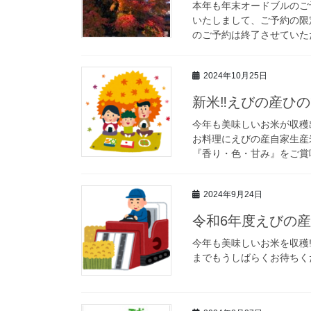
本年も年末オードブルのご
いたしまして、ご予約の限
のご予約は終了させていただ
2024年10月25日
新米‼えびの産ひ
今年も美味しいお米が収穫出
お料理にえびの産自家生産
『香り・色・甘み』をご賞味く
2024年9月24日
令和6年度えびの
今年も美味しいお米を収穫
までもうしばらくお待ちく