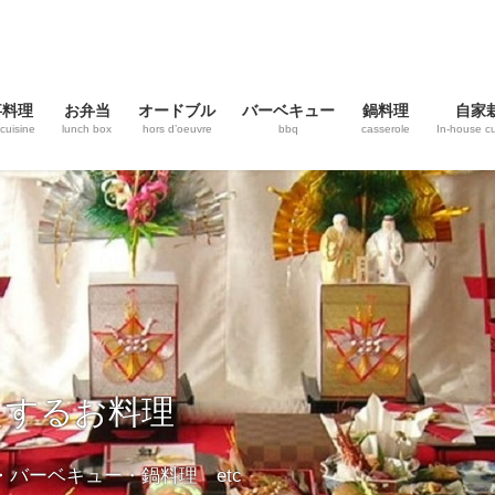
事料理
お弁当
オードブル
バーベキュー
鍋料理
自家
cuisine
lunch box
hors d’oeuvre
bbq
casserole
In-house cu
えするお料理
バーベキュー・鍋料理 etc