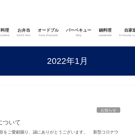
事料理
お弁当
オードブル
バーベキュー
鍋料理
自家
cuisine
lunch box
hors d’oeuvre
bbq
casserole
In-house cu
2022年1月
お知らせ
について
鼓をご愛顧賜り、誠にありがとうございます。 新型コロナウ