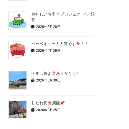
美味しいお米
プロジェクト4』始
動‼
2026年5月28日
バーベキュー大人気です
！！
2026年4月29日
今年も桜よ
ありがとう‼
2026年3月30日
しだれ梅
満開
2026年2月25日