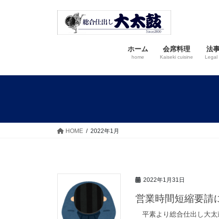
コ
ナ
ン
ビ
テ
ゲ
ン
ー
ホーム
会席料理
法
ツ
シ
home
Kaiseki cuisine
Legal 
へ
ョ
ス
ン
キ
に
ッ
移
プ
動
HOME
2022年1月
2022年1月31日
営業時間短縮要請
平素より総合仕出し大太