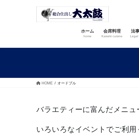
コ
ナ
ン
ビ
テ
ゲ
ン
ー
ホーム
会席料理
法
ツ
シ
home
Kaiseki cuisine
Legal 
へ
ョ
ス
ン
キ
に
ッ
移
プ
動
HOME
オードブル
バラエティーに富んだメニュ
いろいろなイベントでご利用