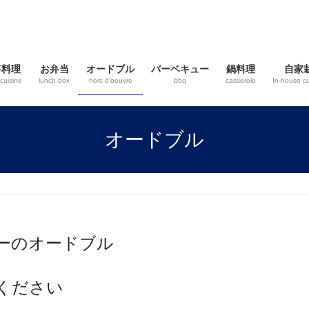
事料理
お弁当
オードブル
バーベキュー
鍋料理
自家
cuisine
lunch box
hors d’oeuvre
bbq
casserole
In-house cu
オードブル
ーのオードブル
ください